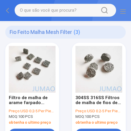
Fio Feito Malha Mesh Filter
(3)
Filtro de malha de
304SS 316SS Filtros
arame farpado
de malha de fios de
comprimido
malha de malha de
Preço:
USD 0.2-5 Per Piece
Preço:
USD 0.2-5 Per Piece
Demister Pad aço
malha
MOQ:
100 PCS
MOQ:
100 PCS
inoxidável
obtenha o ultimo preço
obtenha o ultimo preço