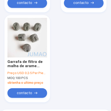
contacto
contacto
Garrafa de filtro de
malha de arame
farpado de aço
Preço:
USD 0.2-5 Per Piece
inoxidável engrasado
MOQ:
100 PCS
e vedações
obtenha o ultimo preço
contacto