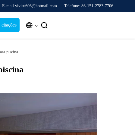
E-mail vivisu606@hotmail.com
Telefone: 86-151-2783-7706


citações
a piscina
piscina