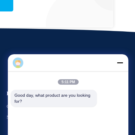
5:11 PM
Eventos
Good day, what product are you looking 
Pedido Umas citações
for?
Casos
Telefone: 86-151-2783-7706
Notícias


