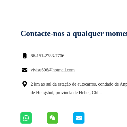
Contacte-nos a qualquer mome

86-151-2783-7706

vivisu606@hotmail.com

2 km ao sul da estação de autocarros, condado de Anp
de Hengshui, província de Hebei, China